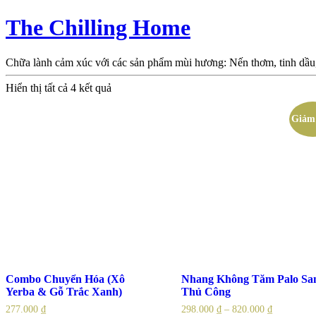
The Chilling Home
Chữa lành cảm xúc với các sản phẩm mùi hương: Nến thơm, tinh dầu
Hiển thị tất cả 4 kết quả
Giảm 
Combo Chuyển Hóa (Xô
Nhang Không Tăm Palo Sa
Yerba & Gỗ Trắc Xanh)
Thủ Công
277.000
₫
298.000
₫
–
820.000
₫