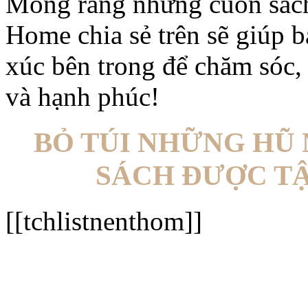
Mong rằng những cuốn sách
Home chia sẻ trên sẽ giúp 
xúc bên trong để chăm sóc,
và hạnh phúc!
BỎ TÚI NHỮNG HŨ
SÁCH ĐƯỢC T
[[tchlistnenthom]]