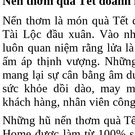
Nến thơm quà Tết doanh
Nến thơm là món quà Tết 
Tài Lộc đầu xuân. Vào n
luôn quan niệm rằng lửa l
ấm áp thịnh vượng. Những
mang lại sự cân bằng âm dư
sức khỏe dồi dào, may mắ
khách hàng, nhân viên công
Những hũ nến thơm quà Tết
Home được làm từ 100% sá