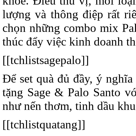
khỏe. Điều thú vị, mỗi loạ
lượng và thông điệp rất ri
chọn những combo mix Palo
thúc đẩy việc kinh doanh t
[[tchlistsagepalo]]
Để set quà đủ đầy, ý nghĩa
tặng Sage & Palo Santo v
như nến thơm, tinh dầu khu
[[tchlistquatang]]