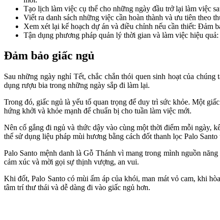
Tạo lịch làm việc cụ thể cho những ngày đầu trở lại làm việc sa
Viết ra danh sách những việc cần hoàn thành và ưu tiên theo th
Xem xét lại kế hoạch dự án và điều chỉnh nếu cần thiết: Đảm b
Tận dụng phương pháp quản lý thời gian và làm việc hiệu quả: 
Đảm bảo giấc ngủ
Sau những ngày nghỉ Tết, chắc chắn thói quen sinh hoạt của chúng ta
dụng rượu bia trong những ngày sắp đi làm lại.
Trong đó, giấc ngủ là yếu tố quan trọng để duy trì sức khỏe. Một giấc
hứng khởi và khỏe mạnh để chuẩn bị cho tuần làm việc mới.
Nên cố gắng đi ngủ và thức dậy vào cùng một thời điểm mỗi ngày, kể 
thể sử dụng liệu pháp mùi hương bằng cách đốt thanh lọc Palo Santo 
Palo Santo mệnh danh là Gỗ Thánh vì mang trong mình nguồn năng lư
cảm xúc và mời gọi sự thịnh vượng, an vui.
Khi đốt, Palo Santo có mùi ấm áp của khói, man mát vỏ cam, k
tâm trí thư thái và dễ dàng đi vào giấc ngủ hơn.