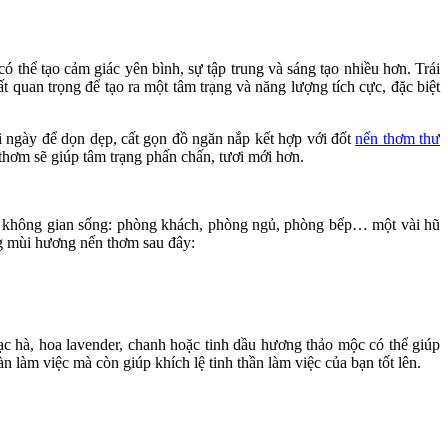
 thể tạo cảm giác yên bình, sự tập trung và sáng tạo nhiều hơn. Trái
t quan trọng để tạo ra một tâm trạng và năng lượng tích cực, đặc biệt
i ngày để dọn dẹp, cất gọn đồ ngăn nắp kết hợp với đốt
nến thơm thư
hơm sẽ giúp tâm trạng phấn chấn, tươi mới hơn.
i không gian sống: phòng khách, phòng ngủ, phòng bếp… một vài hũ
ng mùi hương nến thơm sau đây:
ạc hà, hoa lavender, chanh hoặc tinh dầu hương thảo mộc có thể giúp
 làm việc mà còn giúp khích lệ tinh thần làm việc của bạn tốt lên.