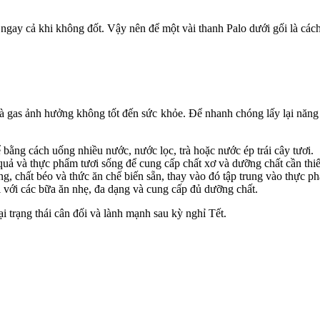
gay cả khi không đốt. Vậy nên để một vài thanh Palo dưới gối là cách 
à gas ảnh hưởng không tốt đến sức khỏe. Để nhanh chóng lấy lại năng l
ng cách uống nhiều nước, nước lọc, trà hoặc nước ép trái cây tươi.
uả và thực phẩm tươi sống để cung cấp chất xơ và dưỡng chất cần thiế
g, chất béo và thức ăn chế biến sẵn, thay vào đó tập trung vào thực p
i với các bữa ăn nhẹ, đa dạng và cung cấp đủ dưỡng chất.
i trạng thái cân đối và lành mạnh sau kỳ nghỉ Tết.