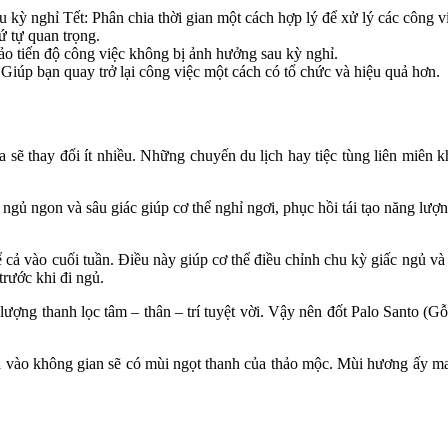
u kỳ nghỉ Tết: Phân chia thời gian một cách hợp lý để xử lý các công việ
ứ tự quan trọng.
ảo tiến độ công việc không bị ảnh hưởng sau kỳ nghỉ.
Giúp bạn quay trở lại công việc một cách có tổ chức và hiệu quả hơn.
 sẽ thay đổi ít nhiều. Những chuyến du lịch hay tiệc tùng liên miên 
 ngủ ngon và sâu giác giúp cơ thể nghỉ ngơi, phục hồi tái tạo năng lượ
cả vào cuối tuần. Điều này giúp cơ thể điều chỉnh chu kỳ giấc ngủ và 
trước khi đi ngủ.
ợng thanh lọc tâm – thân – trí tuyệt vời. Vậy nên đốt Palo Santo (Gỗ
hi hòa vào không gian sẽ có mùi ngọt thanh của thảo mộc. Mùi hương 