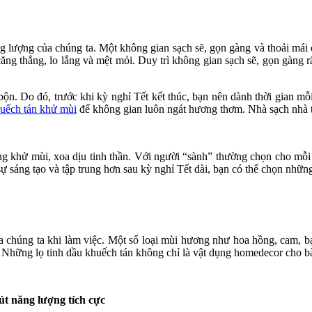
lượng của chúng ta. Một không gian sạch sẽ, gọn gàng và thoải mái có
ăng thẳng, lo lắng và mệt mỏi. Duy trì không gian sạch sẽ, gọn gàng rấ
ộn. Do đó, trước khi kỳ nghỉ Tết kết thúc, bạn nên dành thời gian mỗ
huếch tán khử mùi
để không gian luôn ngát hương thơm. Nhà sạch nhà t
g khử mùi, xoa dịu tinh thần. Với người “sành” thường chọn cho mỗ
ự sáng tạo và tập trung hơn sau kỳ nghỉ Tết dài, bạn có thể chọn nhữ
ủa chúng ta khi làm việc. Một số loại mùi hương như hoa hồng, cam, b
g. Những lọ tinh dầu khuếch tán không chỉ là vật dụng homedecor cho bàn
út năng lượng tích cực