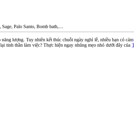
, Sage, Palo Santo, Bomb bath,…
 tạo năng lượng. Tuy nhiên kết thúc chuỗi ngày nghỉ lễ, nhiều bạn có c
ấy lại tinh thần làm việc? Thực hiện ngay nhũng mẹo nhỏ dưới đây của
T