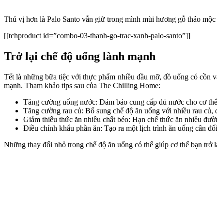
Thú vị hơn là Palo Santo vẫn giữ trong mình mùi hương gỗ thảo mộc n
[[tchproduct id=”combo-03-thanh-go-trac-xanh-palo-santo”]]
Trở lại chế độ uống lành mạnh
Tết là những bữa tiệc với thực phẩm nhiều dầu mỡ, đồ uống có cồn v
mạnh. Tham khảo tips sau của The Chilling Home:
Tăng cường uống nước: Đảm bảo cung cấp đủ nước cho cơ thể bằ
Tăng cường rau củ: Bổ sung chế độ ăn uống với nhiều rau củ, q
Giảm thiểu thức ăn nhiều chất béo: Hạn chế thức ăn nhiều đườn
Điều chỉnh khẩu phần ăn: Tạo ra một lịch trình ăn uống cân đố
Những thay đổi nhỏ trong chế độ ăn uống có thể giúp cơ thể bạn trở lạ