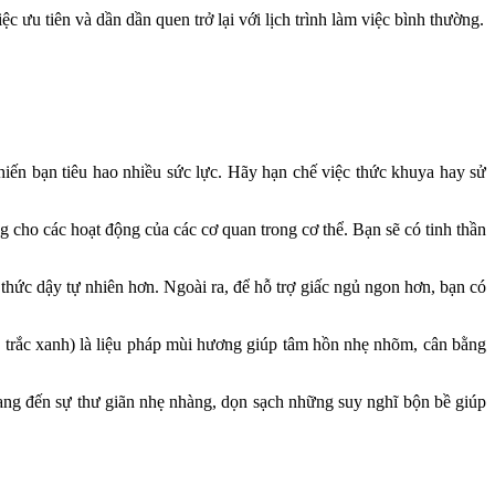
c ưu tiên và dần dần quen trở lại với lịch trình làm việc bình thường.
khiến bạn tiêu hao nhiều sức lực. Hãy hạn chế việc thức khuya hay sử
ng cho các hoạt động của các cơ quan trong cơ thể. Bạn sẽ có tinh thần
thức dậy tự nhiên hơn. Ngoài ra, để hỗ trợ giấc ngủ ngon hơn, bạn có
 trắc xanh) là liệu pháp mùi hương giúp tâm hồn nhẹ nhõm, cân bằng
ấy mang đến sự thư giãn nhẹ nhàng, dọn sạch những suy nghĩ bộn bề giúp