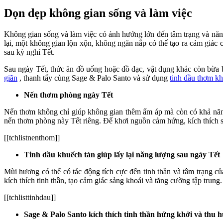
Dọn dẹp không gian sống và làm việc
Không gian sống và làm việc có ảnh hưởng lớn đến tâm trạng và năng 
lại, một không gian lộn xộn, không ngăn nắp có thể tạo ra cảm giác c
sau kỳ nghỉ Tết.
Sau ngày Tết, thức ăn đồ uống hoặc đồ đạc, vật dụng khác còn bừa b
giãn
, thanh tẩy cùng Sage & Palo Santo và sử dụng
tinh dầu thơm k
Nến thơm phòng ngày Tết
Nến thơm không chỉ giúp không gian thêm ấm áp mà còn có khả năn
nến thơm phòng này Tết riêng. Để khơi nguồn cảm hứng, kích thích s
[[tchlistnenthom]]
Tinh dầu khuếch tán giúp lấy lại năng lượng sau ngày Tết
Mùi hương có thể có tác động tích cực đến tinh thần và tâm trạng c
kích thích tinh thần, tạo cảm giác sảng khoái và tăng cường tập trun
[[tchlisttinhdau]]
Sage & Palo Santo kích thích tinh thần hứng khởi và thu h