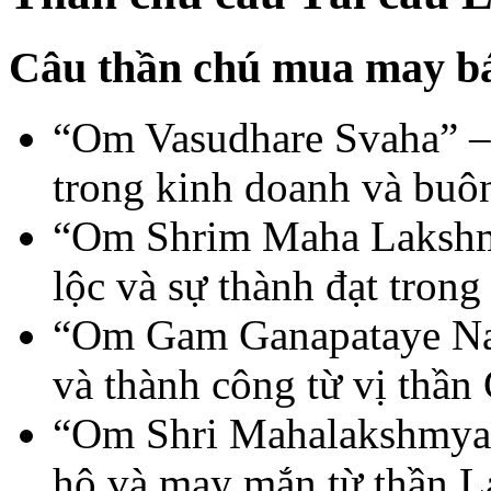
Câu thần chú mua may bá
“Om Vasudhare Svaha” – 
trong kinh doanh và buô
“Om Shrim Maha Lakshmi
lộc và sự thành đạt trong
“Om Gam Ganapataye Nam
và thành công từ vị thần
“Om Shri Mahalakshmyai
hộ và may mắn từ thần La