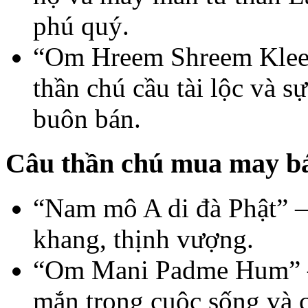
phú quý.
“Om Hreem Shreem Kle
thần chú cầu tài lộc và 
buôn bán.
Câu thần chú mua may bá
“Nam mô A di đà Phật” – 
khang, thịnh vượng.
“Om Mani Padme Hum” – 
mắn trong cuộc sống và c