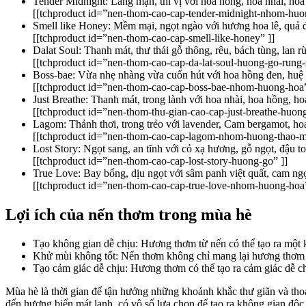
Tender Midnight: Lãng mạn, thi vị với hoa hồng, hoa nhài, hoa
[[tchproduct id=”nen-thom-cao-cap-tender-midnight-nhom-huo
Smell like Honey: Mềm mại, ngọt ngào với hương hoa lê, quả 
[[tchproduct id=”nen-thom-cao-cap-smell-like-honey” ]]
Dalat Soul: Thanh mát, thư thái gỗ thông, rêu, bách tùng, lan r
[[tchproduct id=”nen-thom-cao-cap-da-lat-soul-huong-go-rung
Boss-bae: Vừa nhẹ nhàng vừa cuốn hút với hoa hồng đen, huệ 
[[tchproduct id=”nen-thom-cao-cap-boss-bae-nhom-huong-hoa”
Just Breathe: Thanh mát, trong lành với hoa nhài, hoa hồng, ho
[[tchproduct id=”nen-thom-thu-gian-cao-cap-just-breathe-huong-
Lagom: Thảnh thơi, trong trẻo với lavender, Cam bergamot, hoa
[[tchproduct id=”nen-thom-cao-cap-lagom-nhom-huong-thao-m
Lost Story: Ngọt sang, an tĩnh với cỏ xạ hương, gỗ ngọt, đậu t
[[tchproduct id=”nen-thom-cao-cap-lost-story-huong-go” ]]
True Love: Bay bổng, dịu ngọt với sâm panh việt quất, cam ng
[[tchproduct id=”nen-thom-cao-cap-true-love-nhom-huong-hoa”
Lợi ích của nến thơm trong mùa hè
Tạo không gian dễ chịu: Hương thơm từ nến có thể tạo ra một k
Khử mùi không tốt: Nến thơm không chỉ mang lại hương thơm tư
Tạo cảm giác dễ chịu: Hương thơm có thể tạo ra cảm giác dễ ch
Mùa hè là thời gian để tận hưởng những khoảnh khắc thư giãn và thoả
đến hương biển mát lạnh, có vô số lựa chọn để tạo ra không gian độc 