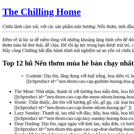
The Chilling Home
Chữa lành cảm xúc với các sản phẩm mùi hương: Nến thơm, tinh dầu
Đêm về là lúc ta dễ mềm lòng với những khoảng lặng bình yên để đón
thơm mùa hè thư thái, dễ chịu. Để rồi áp lực trong bạn được trút bỏ,
Hãy cùng Chilling bắt đầu hành trình trải nghiệm sự an yên và chữa
Top 12 hũ Nến thơm mùa hè bán chạy nhất
Gudnite: Dịu êm, lắng đọng với huệ trắng, hoa diên vĩ, h
[[tchproduct id=”nen-thom-cao-cap-gudnite-huong-hoa-go
The Muse: Nhã nhặn, thanh tú với hương hoa mẫu đơn, hoa hồ
[[tchproduct id=”nen-thom-cao-cap-the-muse-nhom-huong-hoa-
Home: Thân thuộc, ấm êm với hương gỗ sồi, gỗ gụ, các loại ho
[[tchproduct id=”nen-thom-cao-cap-home-nhom-huong-go” ]]
Lazy Sunday: Thanh tú, tao nhã với đào, dứa, hoa nhài, hoa h
[[tchproduct id=”nen-thom-cao-cap-lazy-sunday-huong-hoa-co-v
Dear Darling: Dịu êm, ngọt ngào với linh lan, mẫu đơn, cỏ hươ
[[tchproduct id=”nen-thom-thu-gian-cao-cap-dear-darling-huon