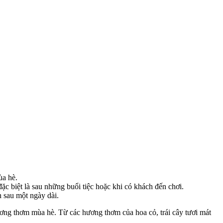
ùa hè.
c biệt là sau những buổi tiệc hoặc khi có khách đến chơi.
n sau một ngày dài.
ương thơm mùa hè. Từ các hương thơm của hoa cỏ, trái cây tươi mát