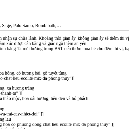
, Sage, Palo Santo, Bomb bath,…
 nhận sự chữa lành. Khoảng thời gian ấy, không gian ấy sẽ thêm thi v
 cảm xúc được cân bằng và giấc ngủ thêm an yên.
 lành bằng 12 mùi hương trong BST nến thơm mùa hè cho đêm thi vị, b
oa hồng, cỏ hương bài, gỗ tuyết tùng
-chat-lieu-ecolite-mix-da-phong-thuy”]]
ng, xạ hương trắng
thanh-tu” ]]
a thảo mộc, hoa oải hương, tiêu đen và hổ phách
ồng
a-trai-cay-nhiet-doi” ]]
ng lau
g-hoa-co-phuong-dong-chat-lieu-ecolite-mix-da-phong-thuy” ]]